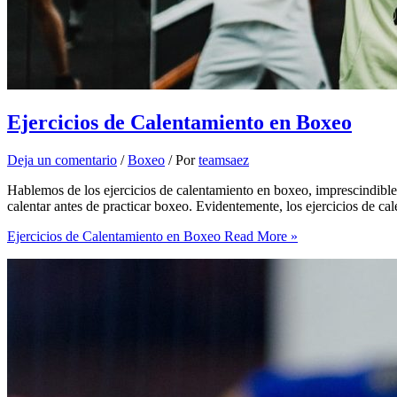
Ejercicios de Calentamiento en Boxeo
Deja un comentario
/
Boxeo
/ Por
teamsaez
Hablemos de los ejercicios de calentamiento en boxeo, imprescindible
calentar antes de practicar boxeo. Evidentemente, los ejercicios de cal
Ejercicios de Calentamiento en Boxeo
Read More »