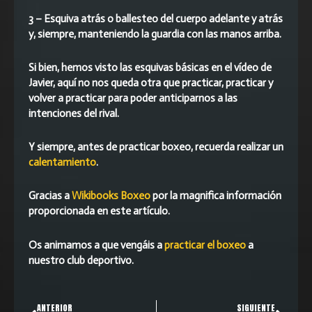
3 – Esquiva atrás o ballesteo del cuerpo adelante y atrás
y, siempre, manteniendo la guardia con las manos arriba.
Si bien, hemos visto las esquivas básicas en el vídeo de
Javier, aquí no nos queda otra que practicar, practicar y
volver a practicar para poder anticiparnos a las
intenciones del rival.
Y siempre, antes de practicar boxeo, recuerda realizar un
calentamiento
.
Gracias a
Wikibooks Boxeo
por la magnifica información
proporcionada en este artículo.
Os animamos a que vengáis a
practicar el boxeo
a
nuestro club deportivo.
Ant
Sigui
ANTERIOR
SIGUIENTE