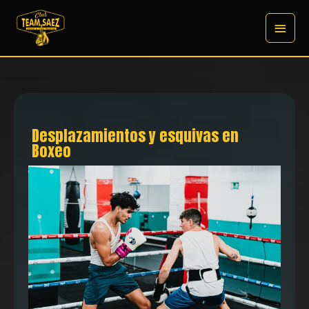
Ir
Menú
al
contenido
princi
Desplazamientos y esquivas en
Boxeo